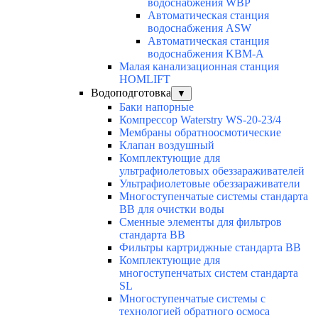
водоснабжения WBP
Автоматическая станция
водоснабжения ASW
Автоматическая станция
водоснабжения KBM-A
Малая канализационная станция
HOMLIFT
Водоподготовка
▼
Баки напорные
Компрессор Waterstry WS-20-23/4
Мембраны обратноосмотические
Клапан воздушный
Комплектующие для
ультрафиолетовых обеззараживателей
Ультрафиолетовые обеззараживатели
Многоступенчатые системы стандарта
BB для очистки воды
Сменные элементы для фильтров
стандарта BB
Фильтры картриджные стандарта BB
Комплектующие для
многоступенчатых систем стандарта
SL
Многоступенчатые системы с
технологией обратного осмоса