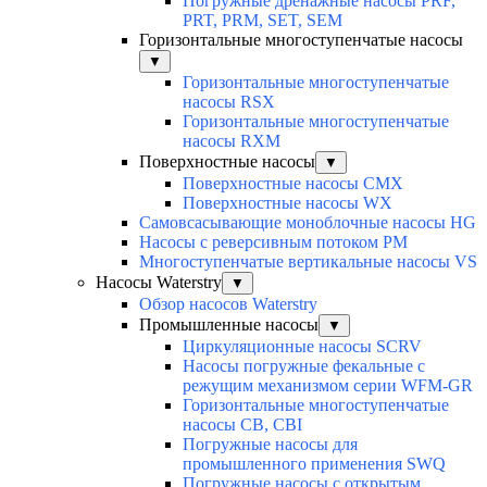
Погружные дренажные насосы PRF,
PRT, PRM, SET, SEM
Горизонтальные многоступенчатые насосы
▼
Горизонтальные многоступенчатые
насосы RSX
Горизонтальные многоступенчатые
насосы RXM
Поверхностные насосы
▼
Поверхностные насосы CMX
Поверхностные насосы WX
Самовсасывающие моноблочные насосы HG
Насосы с реверсивным потоком PM
Многоступенчатые вертикальные насосы VS
Насосы Waterstry
▼
Обзор насосов Waterstry
Промышленные насосы
▼
Циркуляционные насосы SCRV
Насосы погружные фекальные с
режущим механизмом серии WFM-GR
Горизонтальные многоступенчатые
насосы CB, CBI
Погружные насосы для
промышленного применения SWQ
Погружные насосы с открытым