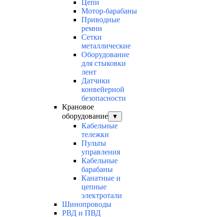
Цепи
Мотор-барабаны
Приводные
ремни
Сетки
металлические
Оборудование
для стыковки
лент
Датчики
конвейерной
безопасности
Крановое
оборудование
▼
Кабельные
тележки
Пульты
управления
Кабельные
барабаны
Канатные и
цепные
электротали
Шинопроводы
РВД и ПВД