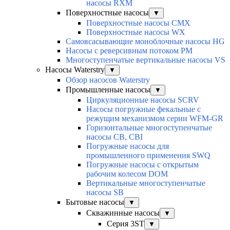
насосы RXM
Поверхностные насосы
▼
Поверхностные насосы CMX
Поверхностные насосы WX
Самовсасывающие моноблочные насосы HG
Насосы с реверсивным потоком PM
Многоступенчатые вертикальные насосы VS
Насосы Waterstry
▼
Обзор насосов Waterstry
Промышленные насосы
▼
Циркуляционные насосы SCRV
Насосы погружные фекальные с
режущим механизмом серии WFM-GR
Горизонтальные многоступенчатые
насосы CB, CBI
Погружные насосы для
промышленного применения SWQ
Погружные насосы с открытым
рабочим колесом DOM
Вертикальные многоступенчатые
насосы SB
Бытовые насосы
▼
Скважинные насосы
▼
Серия 3ST
▼