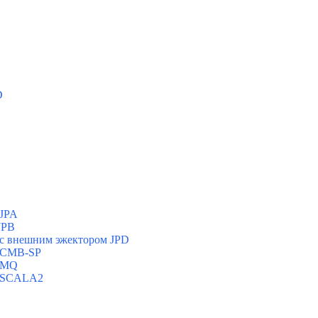
D
 JPA
JPB
с внешним эжектором JPD
и CMB-SP
и MQ
и SCALA2