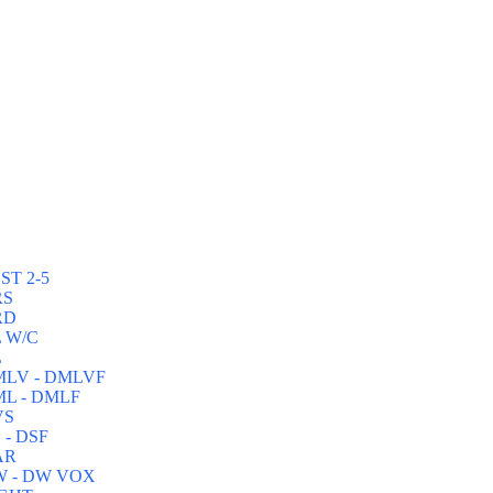
ST 2-5
RS
RD
L W/C
L
DMLV - DMLVF
ML - DMLF
VS
 - DSF
AR
DW - DW VOX