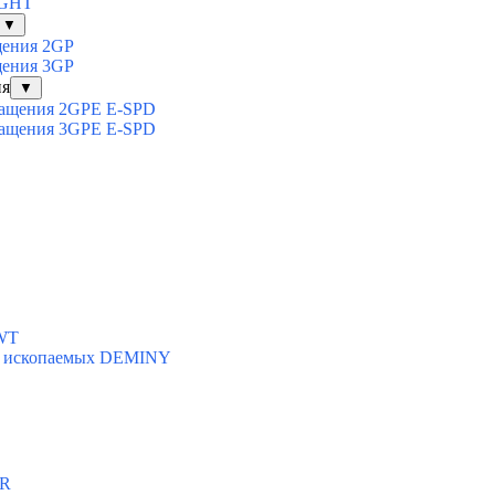
IGHT
▼
щения 2GP
щения 3GP
ия
▼
вращения 2GPE E-SPD
вращения 3GPE E-SPD
SWT
ых ископаемых DEMINY
AR