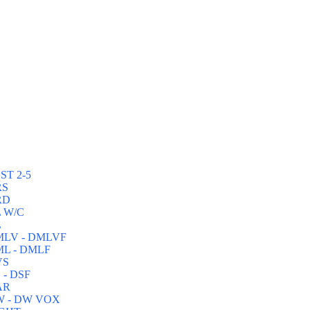
ST 2-5
RS
RD
L W/C
L
DMLV - DMLVF
ML - DMLF
VS
 - DSF
AR
DW - DW VOX