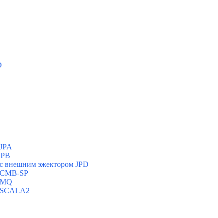
D
 JPA
JPB
с внешним эжектором JPD
и CMB-SP
и MQ
и SCALA2