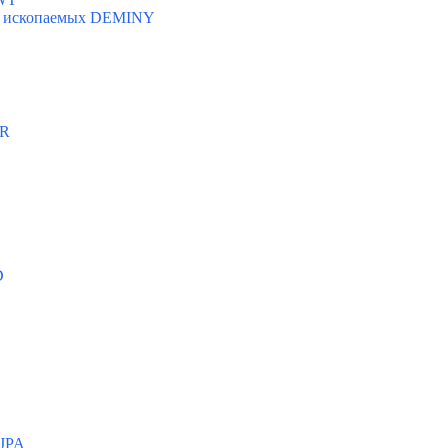
ых ископаемых DEMINY
AR
D
 JPA