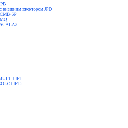
JPB
с внешним эжектором JPD
и CMB-SP
и MQ
и SCALA2
 MULTILIFT
 SOLOLIFT2