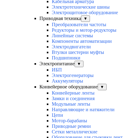
Кабельная арматура
Электротехнические шины
Электрощитовое оборудование
Приводная техника
▼
Преобразователи частоты
Редукторы и мотор-редукторы
Линейные системы
Компоненты автоматизации
Электродвигатели
Втулки шестерни муфты
Подшипники
Электропитание
▼
ИБП
Электрогенераторы
Аккумуляторы
Конвейерное оборудование
▼
Конвейерные ленты
Замки и соединения
Модульные ленты
Направляющие и натяжители
Цепи
Мотор-барабаны
Приводные ремни
Сетки металлические
Оборудование для стыковки лент