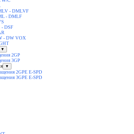
L W/C
L
DMLV - DMLVF
ML - DMLF
VS
 - DSF
AR
DW - DW VOX
IGHT
▼
щения 2GP
щения 3GP
ия
▼
вращения 2GPE E-SPD
вращения 3GPE E-SPD
SWT