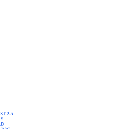
ST 2-5
RS
RD