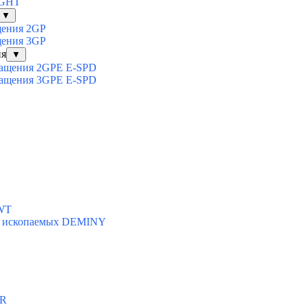
IGHT
▼
щения 2GP
щения 3GP
ия
▼
вращения 2GPE E-SPD
вращения 3GPE E-SPD
SWT
ых ископаемых DEMINY
AR