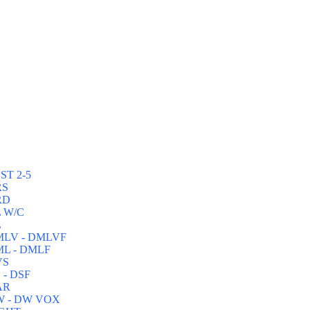
ST 2-5
RS
RD
L W/C
L
DMLV - DMLVF
ML - DMLF
VS
 - DSF
AR
DW - DW VOX