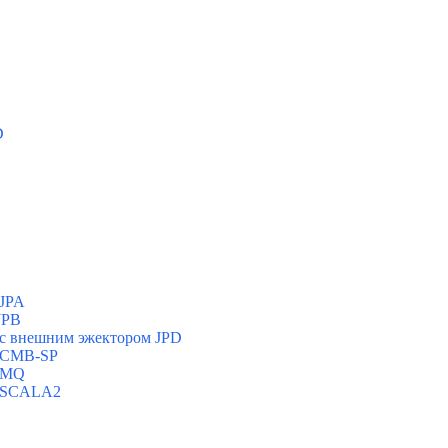
D
 JPA
JPB
с внешним эжектором JPD
и CMB-SP
и MQ
и SCALA2