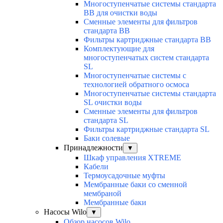
Многоступенчатые системы стандарта
BB для очистки воды
Сменные элементы для фильтров
стандарта BB
Фильтры картриджные стандарта BB
Комплектующие для
многоступенчатых систем стандарта
SL
Многоступенчатые системы с
технологией обратного осмоса
Многоступенчатые системы стандарта
SL очистки воды
Cменные элементы для фильтров
стандарта SL
Фильтры картриджные стандарта SL
Баки солевые
Принадлежности
▼
Шкаф управления XTREME
Кабели
Термоусадочные муфты
Мембранные баки со сменной
мембраной
Мембранные баки
Насосы Wilo
▼
Обзор насосов Wilo