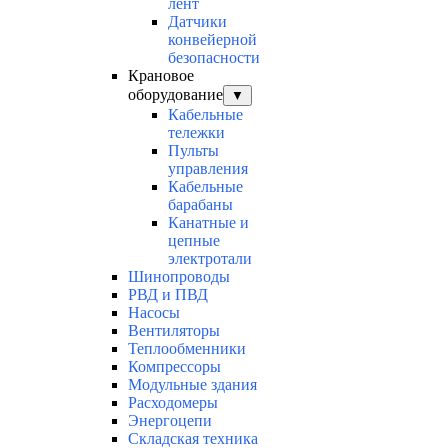
лент
Датчики
конвейерной
безопасности
Крановое
оборудование
▼
Кабельные
тележки
Пульты
управления
Кабельные
барабаны
Канатные и
цепные
электротали
Шинопроводы
РВД и ПВД
Насосы
Вентиляторы
Теплообменники
Компрессоры
Модульные здания
Расходомеры
Энергоцепи
Складская техника