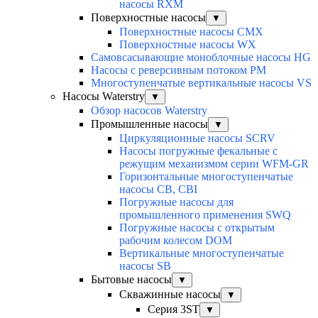
насосы RXM
Поверхностные насосы
▼
Поверхностные насосы CMX
Поверхностные насосы WX
Самовсасывающие моноблочные насосы HG
Насосы с реверсивным потоком PM
Многоступенчатые вертикальные насосы VS
Насосы Waterstry
▼
Обзор насосов Waterstry
Промышленные насосы
▼
Циркуляционные насосы SCRV
Насосы погружные фекальные с
режущим механизмом серии WFM-GR
Горизонтальные многоступенчатые
насосы CB, CBI
Погружные насосы для
промышленного применения SWQ
Погружные насосы с открытым
рабочим колесом DOM
Вертикальные многоступенчатые
насосы SB
Бытовые насосы
▼
Скважинные насосы
▼
Серия 3ST
▼