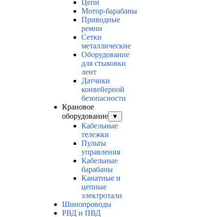
Цепи
Мотор-барабаны
Приводные
ремни
Сетки
металлические
Оборудование
для стыковки
лент
Датчики
конвейерной
безопасности
Крановое
оборудование
▼
Кабельные
тележки
Пульты
управления
Кабельные
барабаны
Канатные и
цепные
электротали
Шинопроводы
РВД и ПВД